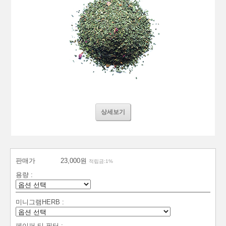
상세보기
판매가
23,000원
적립금:1%
용량 :
미니그램HERB :
페이퍼 티 필터 :