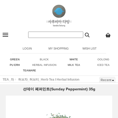
LOGIN
MY SHOPPING
WISH LIST
GREEN
BLACK
WHITE
OOLONG
PU ERH
HERBAL INFUSION
MILK TEA
ICED TEA
TEAWARE
TEA_차
허브차_허브티_Herb Tea I Herbal Infusion
Recent
선데이 페퍼민트(Sunday Peppermint) 35g