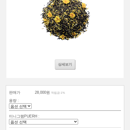
상세보기
판매가
28,000원
적립금:1%
용량 :
미니그램PUERH :