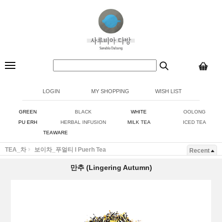
LOGIN
MY SHOPPING
WISH LIST
GREEN
BLACK
WHITE
OOLONG
PU ERH
HERBAL INFUSION
MILK TEA
ICED TEA
TEAWARE
TEA_차
보이차_푸얼티 I Puerh Tea
Recent
만추 (Lingering Autumn)