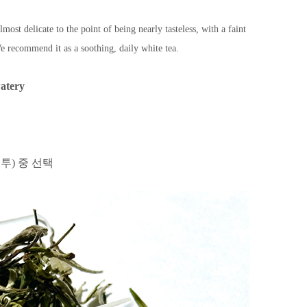
lmost delicate to the point of being nearly tasteless, with a faint
 We recommend it as a soothing, daily white tea.
watery
봉투) 중 선택