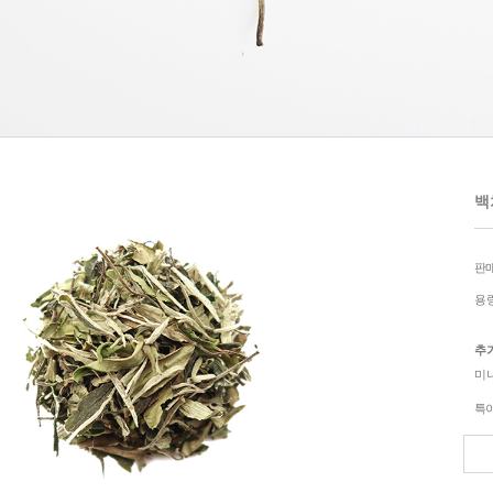
백차
판
용
추
미
특