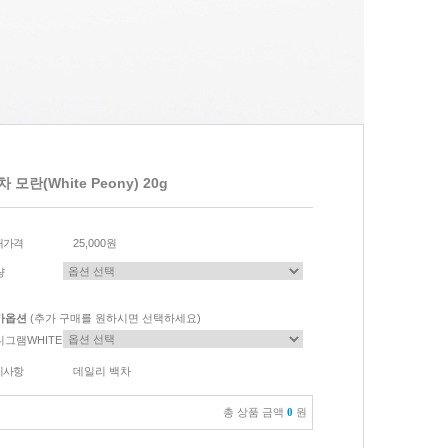
 모란(White Peony) 20g
매가격
25,000원
량
가옵션
(추가 구매를 원하시면 선택하세요)
니그램WHITE
이사항
데일리 백차
총 상품 금액
0
원