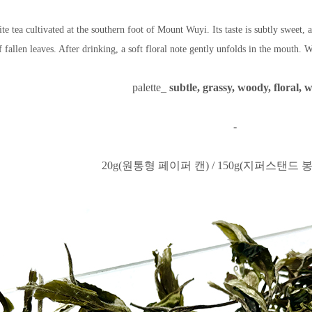
ite tea cultivated at the southern foot of Mount Wuyi. Its taste is subtly sweet, a
f fallen leaves. After drinking, a soft floral note gently unfolds in the mouth.
palette_
subtle, grassy, woody, floral, 
-
20g(원통형 페이퍼 캔) / 150g(지퍼스탠드 