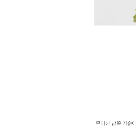
무이산 남쪽 기슭에