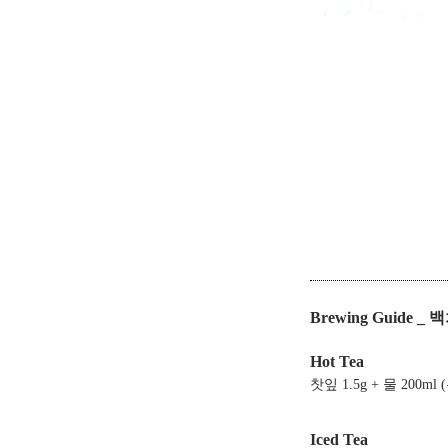
Brewing Guide _
Hot Tea
찻잎 1.5g + 물 200ml
Iced Tea