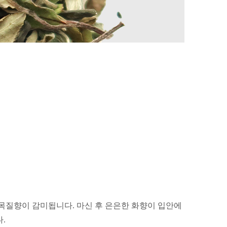
 목질향이 감미됩니다.
마신 후 은은한 화향이 입안에
.