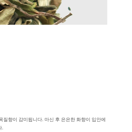
 목질향이 감미됩니다.
마신 후 은은한 화향이 입안에
.