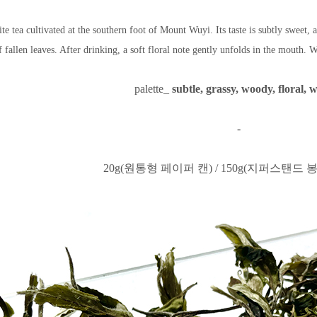
ite tea cultivated at the southern foot of Mount Wuyi. Its taste is subtly sweet, a
f fallen leaves. After drinking, a soft floral note gently unfolds in the mouth.
palette_
subtle, grassy, woody, floral, 
-
20g(원통형 페이퍼 캔) / 150g(지퍼스탠드 