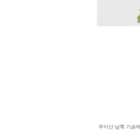
무이산 남쪽 기슭에