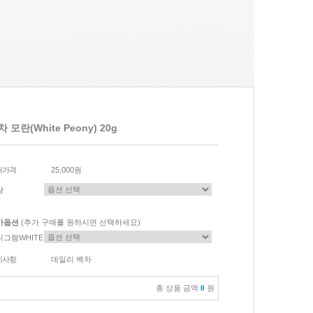
 모란(White Peony) 20g
매가격
25,000원
량
가옵션
(추가 구매를 원하시면 선택하세요)
니그램WHITE
이사항
데일리 백차
총 상품 금액
0
원