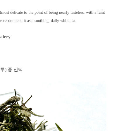
lmost delicate to the point of being nearly tasteless, with a faint
 We recommend it as a soothing, daily white tea.
watery
봉투) 중 선택