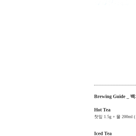
Brewing Guide _
Hot Tea
찻잎 1.5g + 물 200ml
Iced Tea