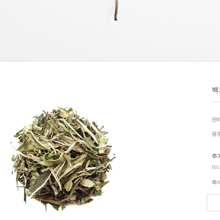
백차
판
용
추
미
특