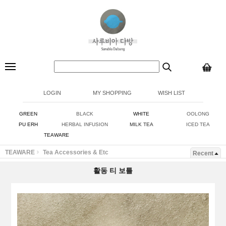
LOGIN
MY SHOPPING
WISH LIST
GREEN
BLACK
WHITE
OOLONG
PU ERH
HERBAL INFUSION
MILK TEA
ICED TEA
TEAWARE
TEAWARE
Tea Accessories & Etc
Recent
활동 티 보틀