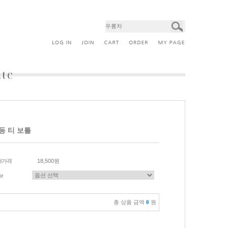
동 티 보틀
매가격
18,500원
or
총 상품 금액
0
원