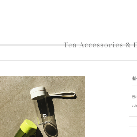
활
판
col