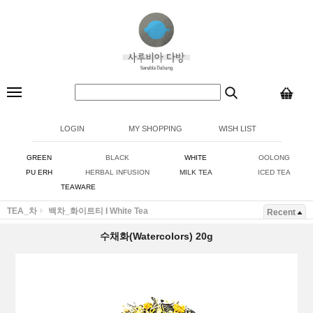
LOGIN
MY SHOPPING
WISH LIST
GREEN
BLACK
WHITE
OOLONG
PU ERH
HERBAL INFUSION
MILK TEA
ICED TEA
TEAWARE
TEA_차
백차_화이트티 I White Tea
Recent
수채화(Watercolors) 20g