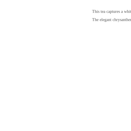
This tea captures a whi
The elegant chrysanthem