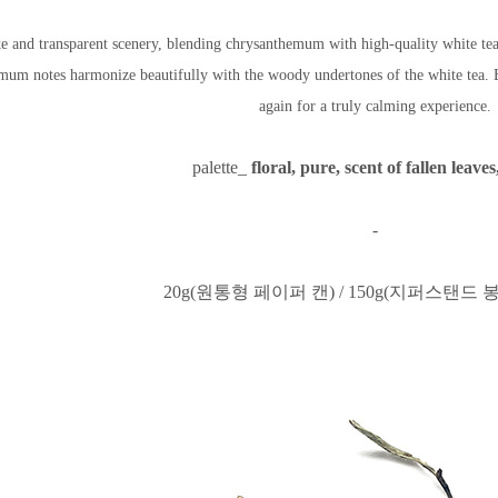
te and transparent scenery, blending chrysanthemum with high-quality white tea. I
um notes harmonize beautifully with the woody undertones of the white tea. Br
again for a truly calming experience.
palette_
floral, pure, scent of fallen leave
-
20g(원통형 페이퍼 캔) / 150g(지퍼스탠드 