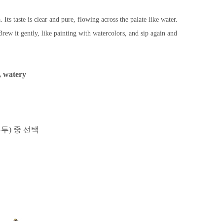
ts taste is clear and pure, flowing across the palate like water.
ew it gently, like painting with watercolors, and sip again and
s, watery
봉투) 중 선택