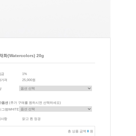
화(Watercolors) 20g
립금
1%
매가격
25,000원
량
가옵션
(추가 구매를 원하시면 선택하세요)
니그램WHITE
이사항
맑고 흰 정경
총 상품 금액
0
원