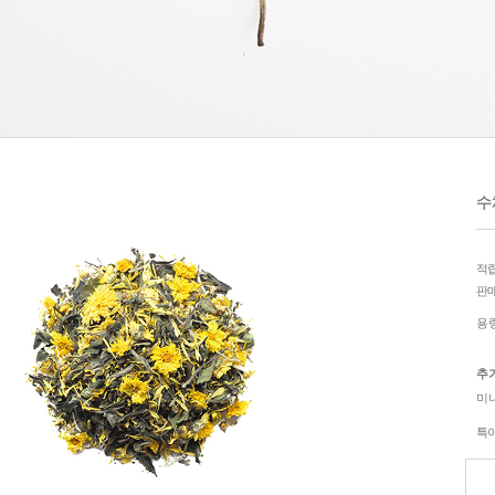
수채
적
판
용
추
미
특