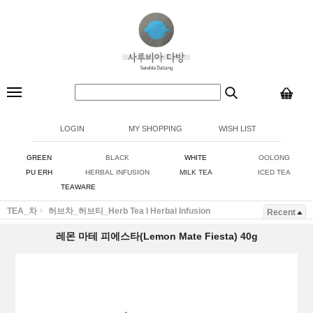
LOGIN
MY SHOPPING
WISH LIST
GREEN
BLACK
WHITE
OOLONG
PU ERH
HERBAL INFUSION
MILK TEA
ICED TEA
TEAWARE
TEA_차
허브차_허브티_Herb Tea I Herbal Infusion
Recent
레몬 마테 피에스타(Lemon Mate Fiesta) 40g