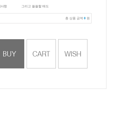
이사항
그리고 쓸쓸할 때도
총 상품 금액
0
원