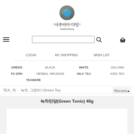
LOGIN
MY SHOPPING
WISH LIST
GREEN
BLACK
WHITE
OOLONG
PU ERH
HERBAL INFUSION
MILK TEA
ICED TEA
TEAWARE
TEA_차
녹차_그린티 I Green Tea
Recent
녹차만당(Green Tonic) 40g