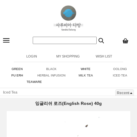
LOGIN
MY SHOPPING
WISH LIST
GREEN
BLACK
WHITE
OOLONG
PU ERH
HERBAL INFUSION
MILK TEA
ICED TEA
TEAWARE
Iced Tea
Recent
잉글리쉬 로즈(English Rose) 40g