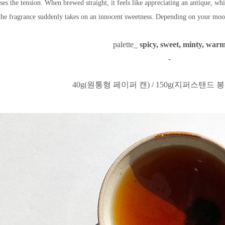
ses the tension. When brewed straight, it feels like appreciating an antique, wh
the fragrance suddenly takes on an innocent sweetness. Depending on your mood
palette_
spicy, sweet, minty, war
-
40g(원통형 페이퍼 캔) / 150g(지퍼스탠드 