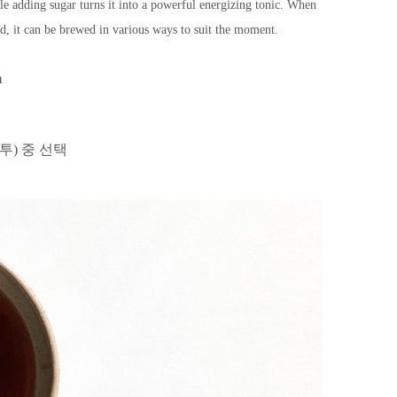
ile adding sugar turns it into a powerful energizing tonic. When
, it can be brewed in various ways to suit the moment.
m
봉투) 중 선택