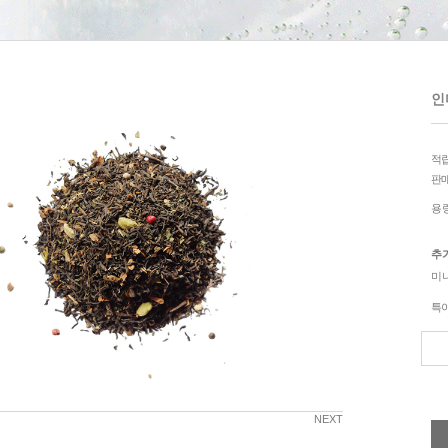
인디
적
판
용
추
미
특
NEXT