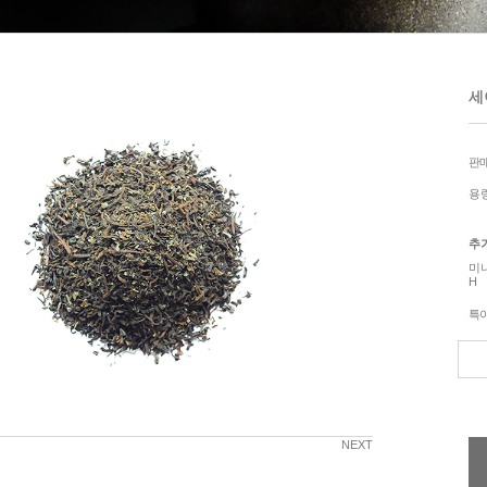
세
판
용
추
미
H
특
NEXT