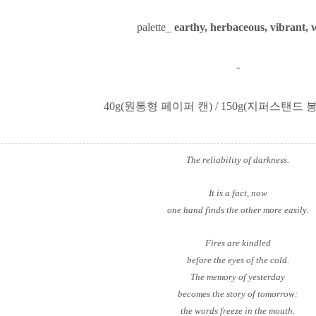
palette_
earthy, herbaceous, vibrant,
-
40g(원통형 페이퍼 캔) / 150g(지퍼스탠드 
The reliability of darkness.
It is a fact, now
one hand finds the other more easily.
Fires are kindled
before the eyes of the cold.
The memory of yesterday
becomes the story of tomorrow:
the words freeze in the mouth.