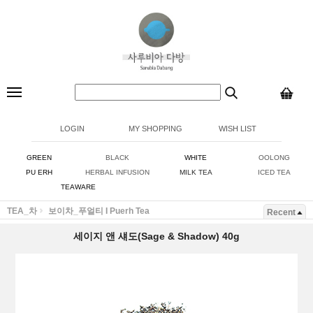
LOGIN
MY SHOPPING
WISH LIST
GREEN
BLACK
WHITE
OOLONG
PU ERH
HERBAL INFUSION
MILK TEA
ICED TEA
TEAWARE
TEA_차
보이차_푸얼티 I Puerh Tea
Recent
세이지 앤 섀도(Sage & Shadow) 40g