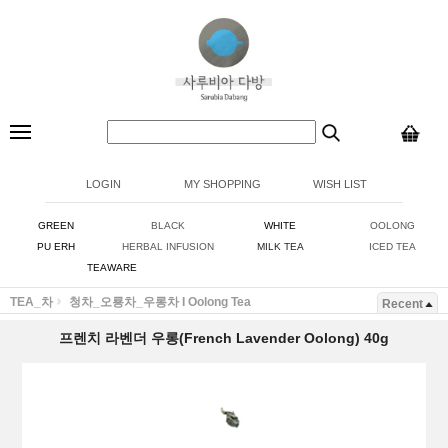
LOGIN
MY SHOPPING
WISH LIST
GREEN
BLACK
WHITE
OOLONG
PU ERH
HERBAL INFUSION
MILK TEA
ICED TEA
TEAWARE
TEA_차
청차_오룡차_우롱차 I Oolong Tea
Recent
프렌치 라벤더 우롱(French Lavender Oolong) 40g