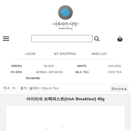
LOGIN
MY SHOPPING
WISH LIST
GREEN
BLACK
WHITE
OOLONG
PU ERH
HERBAL INFUSION
MILK TEA
ICED TEA
TEAWARE
TEA_차
홍차_블랙티 I Black Tea
Recent
아이리쉬 브랙퍼스트(Irish Breakfast) 40g