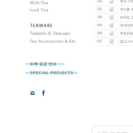
112
추석 시
111
여지홍 
110
모바일 
109
(한정판매 
108
백호은침
107
[입고소식