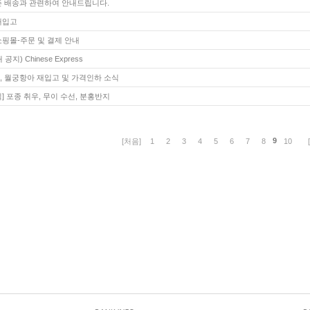
즌 배송과 관련하여 안내드립니다.
재입고
쇼핑몰-주문 및 결제 안내
공지) Chinese Express
, 월궁항아 재입고 및 가격인하 소식
] 포종 취우, 무이 수선, 분홍반지
9
[처음]
1
2
3
4
5
6
7
8
10