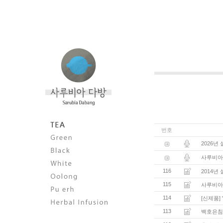
번호
2026년
사루비아 
116
2014년
115
사루비아
114
[신제품]
113
백호은침